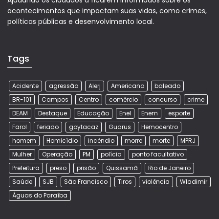
Ajudando os cidadãos a ficarem informados sobre os
acontecimentos que impactam suas vidas, como crimes,
políticas públicas e desenvolvimento local.
Tags
Acidente
agressão
Alerj
Americano
baleado
BR-101
Campos
Centro
comércio
concurso
crime
DEAM
Destaque
Educação
Enel
Enem
esporte
Farol
feriado
goytacaz
Guarus
Hemocentro
homem
Homicídio
incêndio
morre
morte
MPRJ
Mulher
Operação
PM
polícia
ponto facultativo
Prefeitura
preso
prisão
Quissamã
Rio de Janeiro
Saúde
SJB
São Francisco
Tiros
violência
Wladimir
Águas do Paraíba