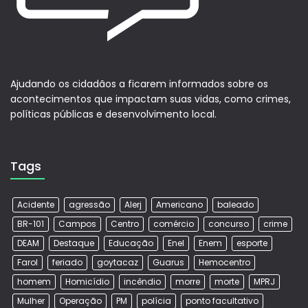
Ajudando os cidadãos a ficarem informados sobre os
acontecimentos que impactam suas vidas, como crimes,
políticas públicas e desenvolvimento local.
Tags
Acidente
agressão
Alerj
Americano
baleado
BR-101
Campos
Centro
comércio
concurso
crime
DEAM
Destaque
Educação
Enel
Enem
esporte
Farol
feriado
goytacaz
Guarus
Hemocentro
homem
Homicídio
incêndio
morre
morte
MPRJ
Mulher
Operação
PM
polícia
ponto facultativo