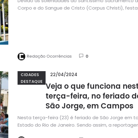
Devido às solenidades do Santíssimo Sacramento 
Corpo e do Sangue de Cristo (Corpus Christi), festa
católica que celebra...
Redação Ocorrências
0
22/04/2024
CIDADES
DESTAQUE
Veja o que funciona nes
terça-feira, no feriado d
São Jorge, em Campos
Nesta terça-feira (23) é feriado de São Jorge em t
Estado do Rio de Janeiro. Sendo assim, a reportagem