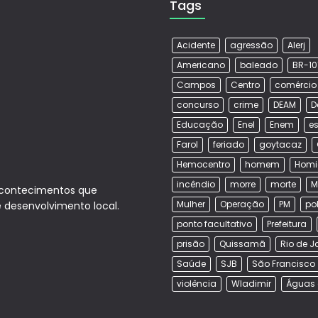
Tags
Acidente
agressão
Alerj
Americano
baleado
BR-10
Campos
Centro
comércio
concurso
crime
DEAM
D
Educação
Enel
Enem
es
Farol
feriado
goytacaz
Hemocentro
homem
Homi
incêndio
morre
morte
M
acontecimentos que
Mulher
Operação
PM
po
e desenvolvimento local.
ponto facultativo
Prefeitura
prisão
Quissamã
Rio de J
Saúde
SJB
São Francisco
violência
Wladimir
Águas 