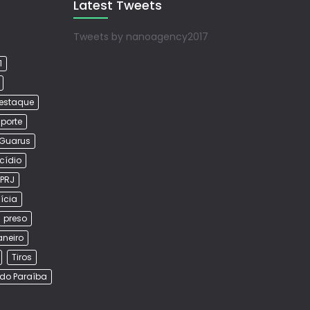
Latest Tweets
Tweets by nanoagency2017
1
estaque
porte
Guarus
cídio
PRJ
lícia
preso
aneiro
Tiros
do Paraíba