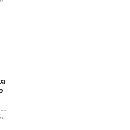
do
ta
e
odo
...