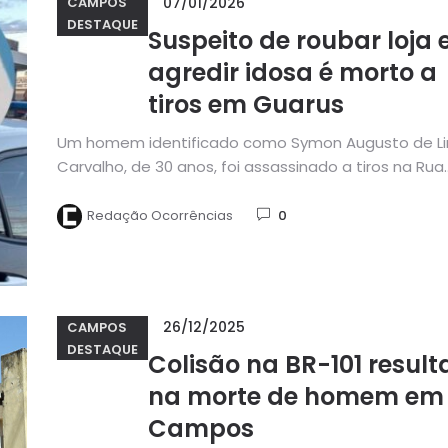
07/01/2026
CAMPOS
DESTAQUE
Suspeito de roubar loja 
agredir idosa é morto a
tiros em Guarus
Um homem identificado como Symon Augusto de L
Carvalho, de 30 anos, foi assassinado a tiros na Rua
Alfredo...
Redação Ocorrências
0
26/12/2025
CAMPOS
DESTAQUE
Colisão na BR-101 result
na morte de homem em
Campos