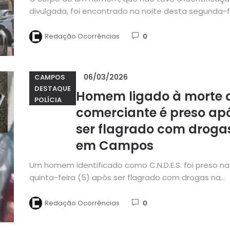
divulgada, foi encontrado na noite desta segunda-f
(27), em...
Redação Ocorrências
0
06/03/2026
CAMPOS
DESTAQUE
Homem ligado à morte 
POLÍCIA
comerciante é preso ap
ser flagrado com droga
em Campos
Um homem identificado como C.N.D.E.S. foi preso na
quinta-feira (5) após ser flagrado com drogas na
comunidade da Baleeira,...
Redação Ocorrências
0