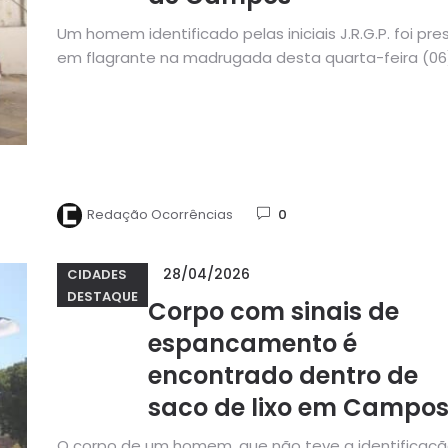
Um homem identificado pelas iniciais J.R.G.P. foi pre
em flagrante na madrugada desta quarta-feira (06
após tentar furtar um...
Redação Ocorrências
0
28/04/2026
CIDADES
DESTAQUE
Corpo com sinais de
espancamento é
encontrado dentro de
saco de lixo em Campo
O corpo de um homem, que não teve a identificaç