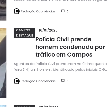
feira (19) no Hospital...
Redação Ocorrências
0
16/01/2026
CAMPOS
DESTAQUE
Polícia Civil prende
homem condenado por
tráfico em Campos
Agentes da Polícia Civil prenderam na última quarta
feira (14) um homem, identificado pelas iniciais C.G.L.
que havia sido condenado...
Redação Ocorrências
0