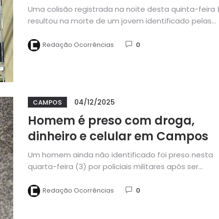
Uma colisão registrada na noite desta quinta-feira 
resultou na morte de um jovem identificado pelas
iniciais C. R.,...
Redação Ocorrências
0
04/12/2025
CAMPOS
Homem é preso com droga,
dinheiro e celular em Campos
Um homem ainda não identificado foi preso nesta
quarta-feira (3) por policiais militares após ser
abordado com drogas na...
Redação Ocorrências
0