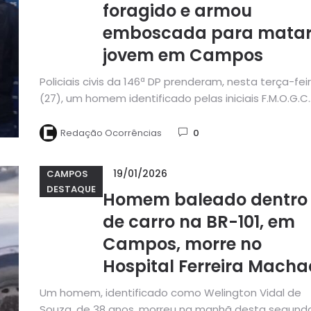
foragido e armou
emboscada para mata
jovem em Campos
Policiais civis da 146ª DP prenderam, nesta terça-fei
(27), um homem identificado pelas iniciais F.M.O.G.C.
pelo crime de homicídio...
Redação Ocorrências
0
19/01/2026
CAMPOS
DESTAQUE
Homem baleado dentro
de carro na BR-101, em
Campos, morre no
Hospital Ferreira Mach
Um homem, identificado como Welington Vidal de
Souza, de 38 anos, morreu na manhã desta segund