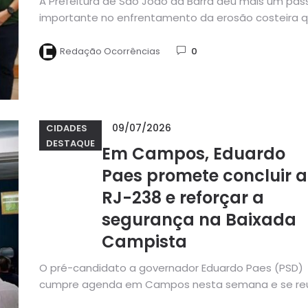
A Prefeitura de São João da Barra deu mais um pas
importante no enfrentamento da erosão costeira 
atinge...
Redação Ocorrências
0
09/07/2026
CIDADES
DESTAQUE
Em Campos, Eduardo
Paes promete concluir a
RJ-238 e reforçar a
segurança na Baixada
Campista
O pré-candidato a governador Eduardo Paes (PSD)
cumpre agenda em Campos nesta semana e se re
com representantes do...