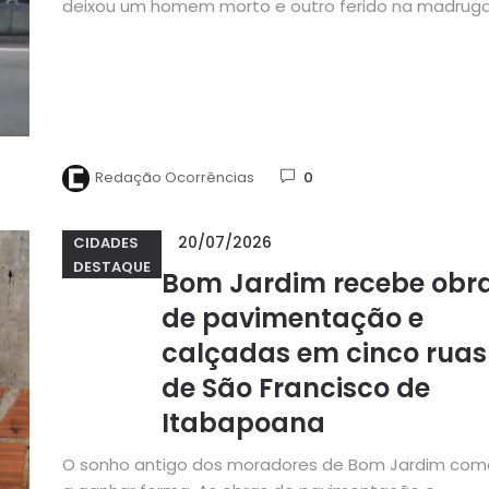
deixou um homem morto e outro ferido na madrug
desta segunda-feira (3), na BR-101,...
Redação Ocorrências
0
20/07/2026
CIDADES
DESTAQUE
Bom Jardim recebe obr
de pavimentação e
calçadas em cinco ruas
de São Francisco de
Itabapoana
O sonho antigo dos moradores de Bom Jardim co