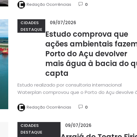
Redação Ocorrências
0
09/07/2026
CIDADES
DESTAQUE
Estudo comprova que
ações ambientais faze
Porto do Açu devolver
mais água à bacia do q
capta
Estudo realizado por consultoria internacional
Waterplan comprovou que o Porto do Açu devolve 
Bacia Hidrográfica do Baixo Paraíba...
Redação Ocorrências
0
09/07/2026
CIDADES
DESTAQUE
Arraiá do Teatro Fir