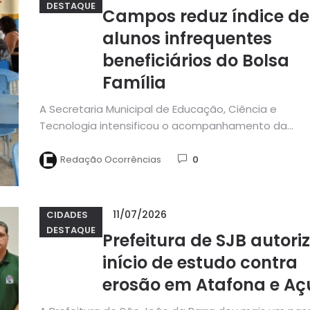
DESTAQUE
Campos reduz índice de
alunos infrequentes
beneficiários do Bolsa
Família
A Secretaria Municipal de Educação, Ciência e
Tecnologia intensificou o acompanhamento da
frequência escolar dos beneficiários do Programa
Bolsa...
Redação Ocorrências
0
11/07/2026
CIDADES
DESTAQUE
Prefeitura de SJB autori
início de estudo contra
erosão em Atafona e Aç