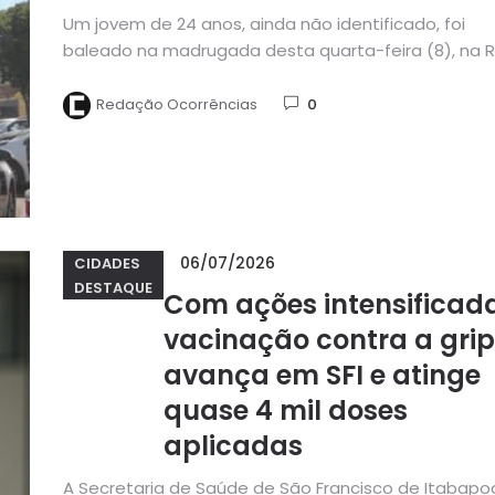
Um jovem de 24 anos, ainda não identificado, foi
baleado na madrugada desta quarta-feira (8), na 
Hemetério Martins,...
Redação Ocorrências
0
06/07/2026
CIDADES
DESTAQUE
Com ações intensificada
vacinação contra a gri
avança em SFI e atinge
quase 4 mil doses
aplicadas
A Secretaria de Saúde de São Francisco de Itabapo