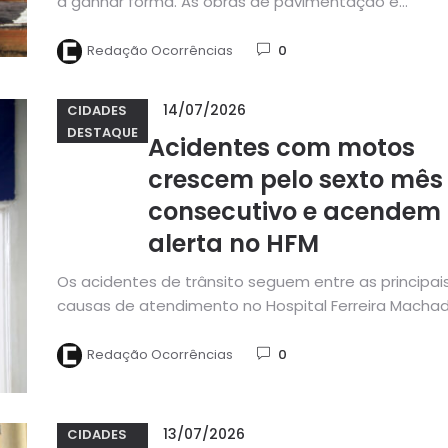
a ganhar forma. As obras de pavimentação e
construção de...
Redação Ocorrências
0
14/07/2026
CIDADES
DESTAQUE
Acidentes com motos
crescem pelo sexto mês
consecutivo e acendem
alerta no HFM
Os acidentes de trânsito seguem entre as principai
causas de atendimento no Hospital Ferreira Macha
(HFM), referência em Emergência...
Redação Ocorrências
0
13/07/2026
CIDADES