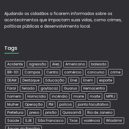
Ajudando os cidadãos a ficarem informados sobre os
acontecimentos que impactam suas vidas, como crimes,
políticas públicas e desenvolvimento local.
Tags
Acidente
agressão
Alerj
Americano
baleado
BR-101
Campos
Centro
comércio
concurso
crime
DEAM
Destaque
Educação
Enel
Enem
esporte
Farol
feriado
goytacaz
Guarus
Hemocentro
homem
Homicídio
incêndio
morre
morte
MPRJ
Mulher
Operação
PM
polícia
ponto facultativo
Prefeitura
preso
prisão
Quissamã
Rio de Janeiro
Saúde
SJB
São Francisco
Tiros
violência
Wladimir
Águas do Paraíba