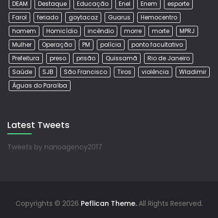
DEAM
Destaque
Educação
Enel
Enem
esporte
Farol
feriado
goytacaz
Guarus
Hemocentro
homem
Homicídio
incêndio
morre
morte
MPRJ
Mulher
Operação
PM
polícia
ponto facultativo
Prefeitura
preso
prisão
Quissamã
Rio de Janeiro
Saúde
SJB
São Francisco
Tiros
violência
Wladimir
Águas do Paraíba
Latest Tweets
Tweets by nanoagency2017
Copyrights © 2026
Peflican Theme.
All Rights Reserved.