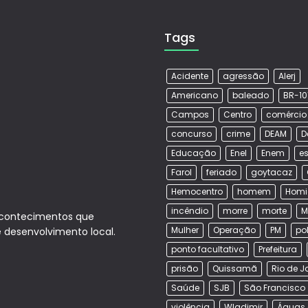
Tags
Acidente
agressão
Alerj
Americano
baleado
BR-10
Campos
Centro
comércio
concurso
crime
DEAM
D
Educação
Enel
Enem
es
Farol
feriado
goytacaz
Hemocentro
homem
Homi
incêndio
morre
morte
M
acontecimentos que
Mulher
Operação
PM
po
e desenvolvimento local.
ponto facultativo
Prefeitura
prisão
Quissamã
Rio de J
Saúde
SJB
São Francisco
violência
Wladimir
Águas 