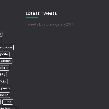
Latest Tweets
Tweets by nanoagency2017
1
estaque
porte
Guarus
cídio
PRJ
lícia
preso
aneiro
Tiros
do Paraíba