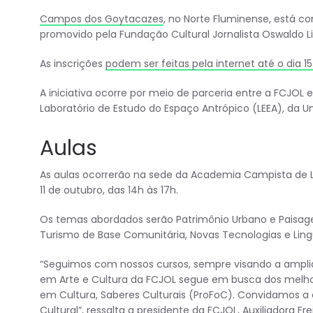
Campos dos Goytacazes
, no Norte Fluminense, está co
promovido pela Fundação Cultural Jornalista Oswaldo L
As inscrições
podem ser feitas pela internet até o dia 1
A iniciativa ocorre por meio de parceria entre a FCJOL 
Laboratório de Estudo do Espaço Antrópico (LEEA), da U
Aulas
As aulas ocorrerão na sede da Academia Campista de Le
11 de outubro, das 14h às 17h.
Os temas abordados serão Patrimônio Urbano e Paisagen
Turismo de Base Comunitária, Novas Tecnologias e Lin
“Seguimos com nossos cursos, sempre visando a ampl
em Arte e Cultura da FCJOL segue em busca dos melho
em Cultura, Saberes Culturais (ProFoC). Convidamos a 
Cultural”, ressalta a presidente da FCJOL, Auxiliadora Fre