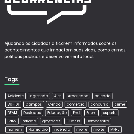
Ajudando os cidadãos a ficarem informados sobre os
acontecimentos que impactam suas vidas, como crimes,
políticas públicas e desenvolvimento local.
Tags
Acidente
agressão
Alerj
Americano
baleado
BR-101
Campos
Centro
comércio
concurso
crime
DEAM
Destaque
Educação
Enel
Enem
esporte
Farol
feriado
goytacaz
Guarus
Hemocentro
homem
Homicídio
incêndio
morre
morte
MPRJ