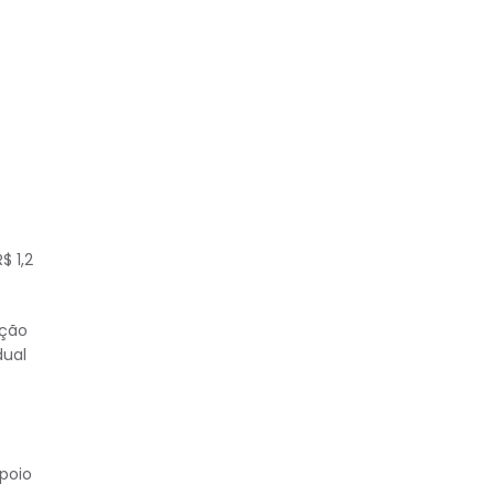
$ 1,2
ação
dual
poio