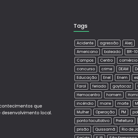
Tags
Acidente
agressão
Alerj
Americano
baleado
BR-10
Campos
Centro
comércio
concurso
crime
DEAM
D
Educação
Enel
Enem
es
Farol
feriado
goytacaz
Hemocentro
homem
Homi
incêndio
morre
morte
M
acontecimentos que
Mulher
Operação
PM
po
e desenvolvimento local.
ponto facultativo
Prefeitura
prisão
Quissamã
Rio de J
Saúde
SJB
São Francisco