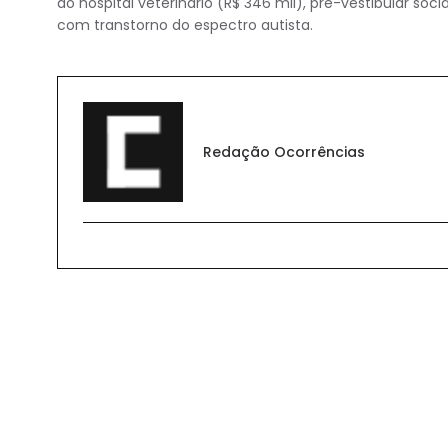
ao hospital veterinário (R$ 346 mil), pré-vestibular so
com transtorno do espectro autista.
Redação Ocorrências