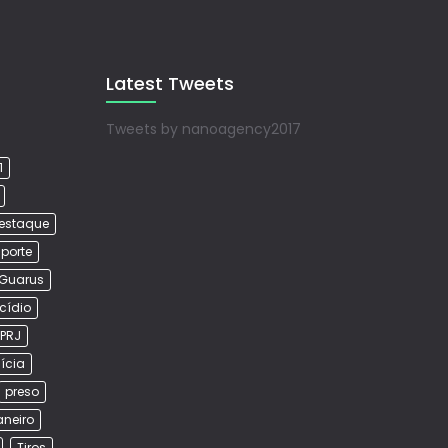
Latest Tweets
Tweets by nanoagency2017
1
estaque
porte
Guarus
cídio
PRJ
lícia
preso
aneiro
Tiros