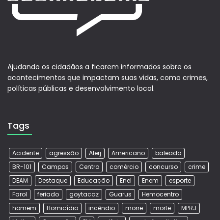
Ajudando os cidadãos a ficarem informados sobre os
acontecimentos que impactam suas vidas, como crimes,
políticas públicas e desenvolvimento local.
Tags
Acidente
agressão
Alerj
Americano
baleado
BR-101
Campos
Centro
comércio
concurso
crime
DEAM
Destaque
Educação
Enel
Enem
esporte
Farol
feriado
goytacaz
Guarus
Hemocentro
homem
Homicídio
incêndio
morre
morte
MPRJ