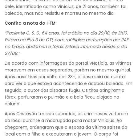
dele, identificado como Vinícius, de 21 anos, também foi
baleado, mas não resistiu e morreu no mesmo dia.
Confira a nota do HFM:
“Paciente C. S. S., 64 anos, foi a óbito no dia 20/10, às 3h10.
Estava na ilha 3 do CTI, com múltiplas perfurações por PAF
no braço, abdômen e tórax. Estava internado desde o dia
27/09.”
De acordo com informações do portal VNotícia, as vítimas
moravam em casas separadas, porém no mesmo quintal.
Após ouvir tiros por volta das 23h, o idoso saiu ao quintal
para ver o que estava acontecendo e acabou baleado. Em
seguida, o autor dos disparos fugiu. Os tiros atingiram o
tórax, perfuraram o pulmão e a bala ficou alojada na
coluna.
Após Cristóvão ter sido socorrido, os criminosos voltaram
ao local durante a madrugada para matar Vinícius. Ao
chegarem, ordenaram que a esposa da vítima saísse do
local com a filha e executaram o jovem. O corpo foi