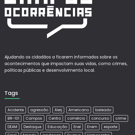
Ajudando os cidadãos a ficarem informados sobre os
acontecimentos que impactam suas vidas, como crimes,
políticas públicas e desenvolvimento local.
Tags
Acidente
agressão
Alerj
Americano
baleado
BR-101
Campos
Centro
comércio
concurso
crime
DEAM
Destaque
Educação
Enel
Enem
esporte