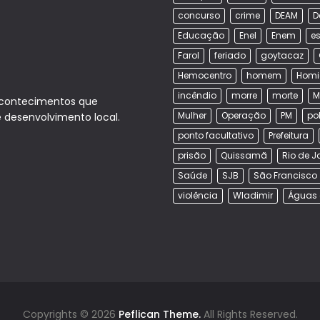
concurso
crime
DEAM
D
Educação
Enel
Enem
es
Farol
feriado
goytacaz
Hemocentro
homem
Homi
incêndio
morre
morte
M
acontecimentos que
Mulher
Operação
PM
po
e desenvolvimento local.
ponto facultativo
Prefeitura
prisão
Quissamã
Rio de J
Saúde
SJB
São Francisco
violência
Wladimir
Águas 
Copyrights © 2026
Peflican Theme.
All Rights Reserved.