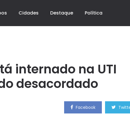
pos
Cidades
Destaque
Política
tá internado na UTI
ado desacordado
Facebook
Twitt