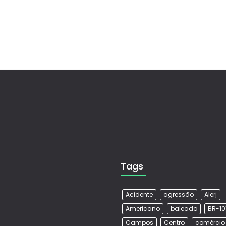
Tags
Acidente
agressão
Alerj
Americano
baleado
BR-10
Campos
Centro
comércio