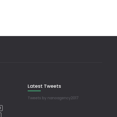
Latest Tweets
Tweets by nanoagency2017
1