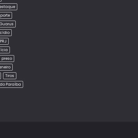
estaque
porte
Guarus
cídio
PRJ
lícia
preso
aneiro
Tiros
do Paraíba