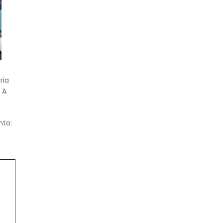
ria
 A
nto: