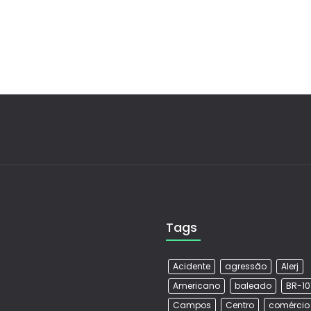
Tags
Acidente
agressão
Alerj
Americano
baleado
BR-10
Campos
Centro
comércio