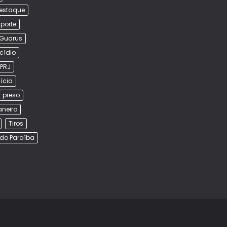
estaque
porte
Guarus
cídio
PRJ
lícia
preso
aneiro
Tiros
do Paraíba