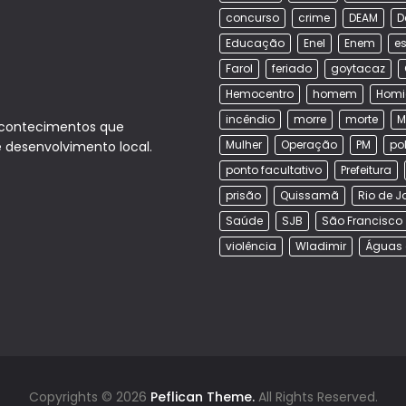
concurso
crime
DEAM
D
Educação
Enel
Enem
es
Farol
feriado
goytacaz
Hemocentro
homem
Homi
incêndio
morre
morte
M
acontecimentos que
Mulher
Operação
PM
po
e desenvolvimento local.
ponto facultativo
Prefeitura
prisão
Quissamã
Rio de J
Saúde
SJB
São Francisco
violência
Wladimir
Águas 
Copyrights © 2026
Peflican Theme.
All Rights Reserved.