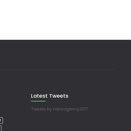
Latest Tweets
Tweets by nanoagency2017
1