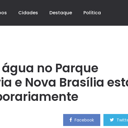
pos
Cidades
Destaque
Política
 água no Parque
a e Nova Brasília est
porariamente
Facebook
Twitt