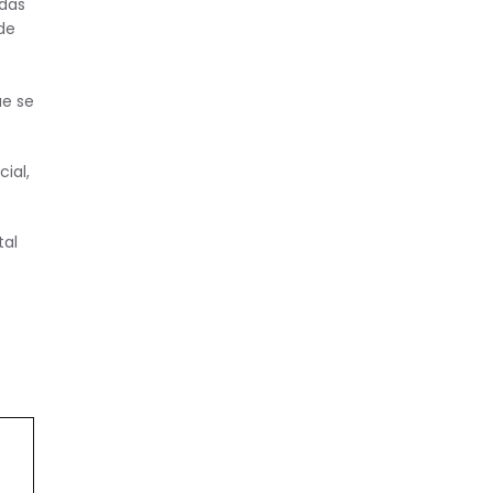
 das
de
ue se
ial,
tal