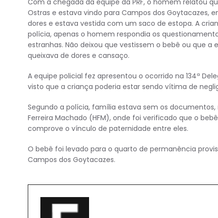
Com a chegada da equipe da PRF, o homem relatou que v
Ostras e estava vindo para Campos dos Goytacazes, e
dores e estava vestida com um saco de estopa. A crian
polícia, apenas o homem respondia os questionamento
estranhas. Não deixou que vestissem o bebê ou que a 
queixava de dores e cansaço.
A equipe policial fez apresentou o ocorrido na 134ª Del
visto que a criança poderia estar sendo vítima de negl
Segundo a polícia, família estava sem os documentos, mas
Ferreira Machado (HFM), onde foi verificado que o bebê 
comprove o vínculo de paternidade entre eles.
O bebê foi levado para o quarto de permanência provisó
Campos dos Goytacazes.