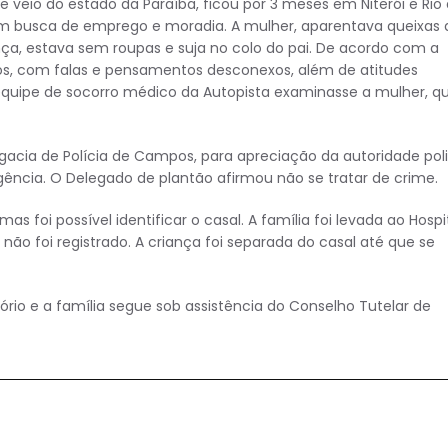
eio do estado da Paraíba, ficou por 3 meses em Niterói e Rio
m busca de emprego e moradia. A mulher, aparentava queixas 
ça, estava sem roupas e suja no colo do pai. De acordo com a
s, com falas e pensamentos desconexos, além de atitudes
equipe de socorro médico da Autopista examinasse a mulher, q
egacia de Polícia de Campos, para apreciação da autoridade polic
igência. O Delegado de plantão afirmou não se tratar de crime.
 foi possível identificar o casal. A família foi levada ao Hospi
não foi registrado. A criança foi separada do casal até que se
rio e a família segue sob assistência do Conselho Tutelar de