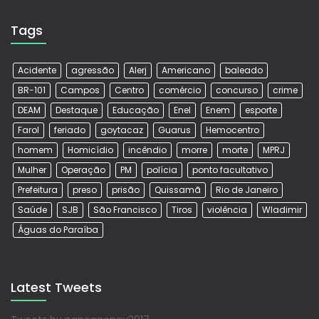
Tags
Acidente
agressão
Alerj
Americano
baleado
BR-101
Campos
Centro
comércio
concurso
crime
DEAM
Destaque
Educação
Enel
Enem
esporte
Farol
feriado
goytacaz
Guarus
Hemocentro
homem
Homicídio
incêndio
morre
morte
MPRJ
Mulher
Operação
PM
polícia
ponto facultativo
Prefeitura
preso
prisão
Quissamã
Rio de Janeiro
Saúde
SJB
São Francisco
Tiros
violência
Wladimir
Águas do Paraíba
Latest Tweets