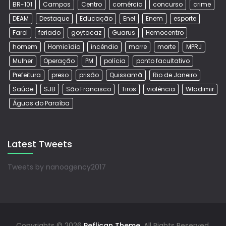
BR-101
Campos
Centro
comércio
concurso
crime
DEAM
Destaque
Educação
Enel
Enem
esporte
Farol
feriado
goytacaz
Guarus
Hemocentro
homem
Homicídio
incêndio
morre
morte
MPRJ
Mulher
Operação
PM
polícia
ponto facultativo
Prefeitura
preso
prisão
Quissamã
Rio de Janeiro
Saúde
SJB
São Francisco
Tiros
violência
Wladimir
Águas do Paraíba
Latest Tweets
Tweets by nanoagency2017
Copyrights © 2026
Peflican Theme.
All Rights Reserved.