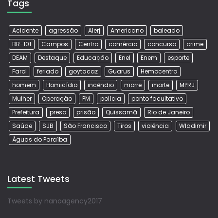
Tags
Acidente
agressão
Alerj
Americano
baleado
BR-101
Campos
Centro
comércio
concurso
crime
DEAM
Destaque
Educação
Enel
Enem
esporte
Farol
feriado
goytacaz
Guarus
Hemocentro
homem
Homicídio
incêndio
morre
morte
MPRJ
Mulher
Operação
PM
polícia
ponto facultativo
Prefeitura
preso
prisão
Quissamã
Rio de Janeiro
Saúde
SJB
São Francisco
Tiros
violência
Wladimir
Águas do Paraíba
Latest Tweets
Tweets by nanoagency2017