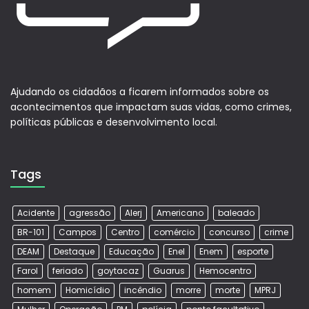
Ajudando os cidadãos a ficarem informados sobre os
acontecimentos que impactam suas vidas, como crimes,
políticas públicas e desenvolvimento local.
Tags
Acidente
agressão
Alerj
Americano
baleado
BR-101
Campos
Centro
comércio
concurso
crime
DEAM
Destaque
Educação
Enel
Enem
esporte
Farol
feriado
goytacaz
Guarus
Hemocentro
homem
Homicídio
incêndio
morre
morte
MPRJ