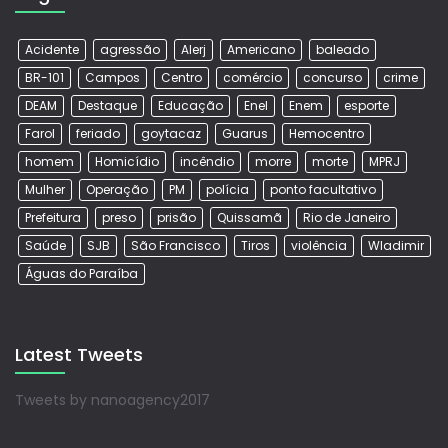
Acidente
agressão
Alerj
Americano
baleado
BR-101
Campos
Centro
comércio
concurso
crime
DEAM
Destaque
Educação
Enel
Enem
esporte
Farol
feriado
goytacaz
Guarus
Hemocentro
homem
Homicídio
incêndio
morre
morte
MPRJ
Mulher
Operação
PM
polícia
ponto facultativo
Prefeitura
preso
prisão
Quissamã
Rio de Janeiro
Saúde
SJB
São Francisco
Tiros
violência
Wladimir
Águas do Paraíba
Latest Tweets
Tweets by nanoagency2017