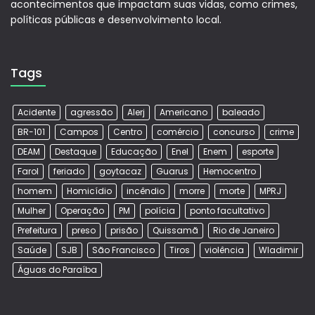
acontecimentos que impactam suas vidas, como crimes,
políticas públicas e desenvolvimento local.
Tags
Acidente
agressão
Alerj
Americano
baleado
BR-101
Campos
Centro
comércio
concurso
crime
DEAM
Destaque
Educação
Enel
Enem
esporte
Farol
feriado
goytacaz
Guarus
Hemocentro
homem
Homicídio
incêndio
morre
morte
MPRJ
Mulher
Operação
PM
polícia
ponto facultativo
Prefeitura
preso
prisão
Quissamã
Rio de Janeiro
Saúde
SJB
São Francisco
Tiros
violência
Wladimir
Águas do Paraíba