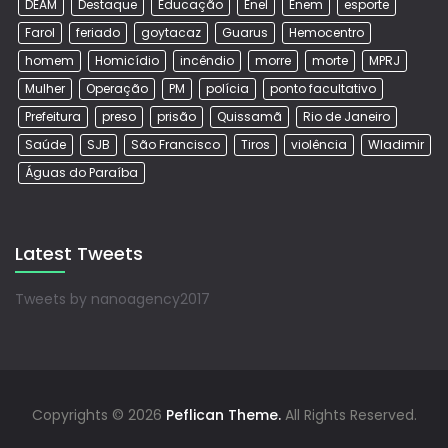
DEAM
Destaque
Educação
Enel
Enem
esporte
Farol
feriado
goytacaz
Guarus
Hemocentro
homem
Homicídio
incêndio
morre
morte
MPRJ
Mulher
Operação
PM
polícia
ponto facultativo
Prefeitura
preso
prisão
Quissamã
Rio de Janeiro
Saúde
SJB
São Francisco
Tiros
violência
Wladimir
Águas do Paraíba
Latest Tweets
Tweets by nanoagency2017
Copyrights © 2026
Peflican Theme.
All Rights Reserved.