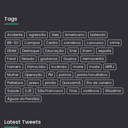
Tags
Acidente
agressão
Alerj
Americano
baleado
BR-101
Campos
Centro
comércio
concurso
crime
DEAM
Destaque
Educação
Enel
Enem
esporte
Farol
feriado
goytacaz
Guarus
Hemocentro
homem
Homicídio
incêndio
morre
morte
MPRJ
Mulher
Operação
PM
polícia
ponto facultativo
Prefeitura
preso
prisão
Quissamã
Rio de Janeiro
Saúde
SJB
São Francisco
Tiros
violência
Wladimir
Águas do Paraíba
Latest Tweets