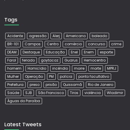
Tags
Acidente
agressão
Alerj
Americano
baleado
BR-101
Campos
Centro
comércio
concurso
crime
DEAM
Destaque
Educação
Enel
Enem
esporte
Farol
feriado
goytacaz
Guarus
Hemocentro
homem
Homicídio
incêndio
morre
morte
MPRJ
Mulher
Operação
PM
polícia
ponto facultativo
Prefeitura
preso
prisão
Quissamã
Rio de Janeiro
Saúde
SJB
São Francisco
Tiros
violência
Wladimir
Águas do Paraíba
Latest Tweets