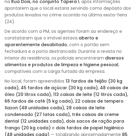
na
Rua Dois, no conjunto Tapera I
, após informações
apontarem que o local estaria servindo como depósito dos
produtos levados no crime ocorrido na última sexta-feira
(24).
De acordo com a PM, os agentes foram ao endereço e
constataram que o imóvel estava
aberto e
aparentemente desabitado
, com o portão sem
fechadura e a porta destrancada. Durante a revista no
interior da residência, os policiais encontraram
diversos
alimentos e produtos de limpeza e higiene pessoal
,
compatíveis com a carga furtada da empresa.
No local, foram apreendidos
13 fardos de feijão (30 kg
cada), 45 fardos de açúcar (30 kg cada), 48 caixas de
óleo (20 litros cada), 113 caixas de leite (12 litros cada),
66 fardos de café (5 kg cada), 22 caixas de tempero
Sazon (48 unidades cada), 28 caixas de leite
condensado (27 latas cada), três caixas de creme
dental (12 unidades cada), dois sacos de ração para
frango (20 kg cada)
e
dois fardos de papel higiênico
(48 unidades cada)
— totalizando aproximadamente
85