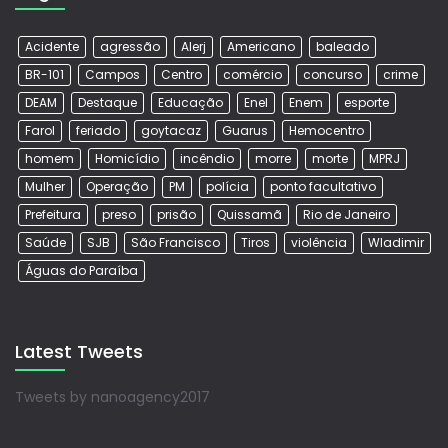
Acidente
agressão
Alerj
Americano
baleado
BR-101
Campos
Centro
comércio
concurso
crime
DEAM
Destaque
Educação
Enel
Enem
esporte
Farol
feriado
goytacaz
Guarus
Hemocentro
homem
Homicídio
incêndio
morre
morte
MPRJ
Mulher
Operação
PM
polícia
ponto facultativo
Prefeitura
preso
prisão
Quissamã
Rio de Janeiro
Saúde
SJB
São Francisco
Tiros
violência
Wladimir
Águas do Paraíba
Latest Tweets
Tweets by nanoagency2017