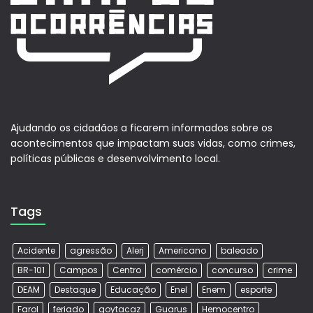
Ajudando os cidadãos a ficarem informados sobre os
acontecimentos que impactam suas vidas, como crimes,
políticas públicas e desenvolvimento local.
Tags
Acidente
agressão
Alerj
Americano
baleado
BR-101
Campos
Centro
comércio
concurso
crime
DEAM
Destaque
Educação
Enel
Enem
esporte
Farol
feriado
goytacaz
Guarus
Hemocentro