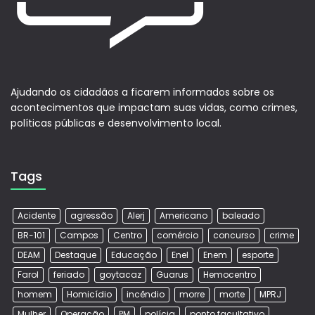
Ajudando os cidadãos a ficarem informados sobre os
acontecimentos que impactam suas vidas, como crimes,
políticas públicas e desenvolvimento local.
Tags
Acidente
agressão
Alerj
Americano
baleado
BR-101
Campos
Centro
comércio
concurso
crime
DEAM
Destaque
Educação
Enel
Enem
esporte
Farol
feriado
goytacaz
Guarus
Hemocentro
homem
Homicídio
incêndio
morre
morte
MPRJ
Mulher
Operação
PM
polícia
ponto facultativo