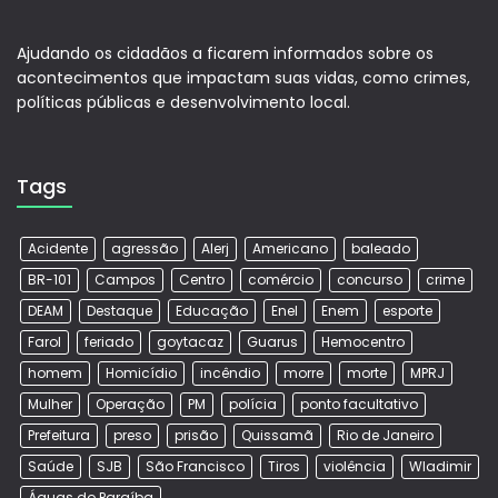
Ajudando os cidadãos a ficarem informados sobre os
acontecimentos que impactam suas vidas, como crimes,
políticas públicas e desenvolvimento local.
Tags
Acidente
agressão
Alerj
Americano
baleado
BR-101
Campos
Centro
comércio
concurso
crime
DEAM
Destaque
Educação
Enel
Enem
esporte
Farol
feriado
goytacaz
Guarus
Hemocentro
homem
Homicídio
incêndio
morre
morte
MPRJ
Mulher
Operação
PM
polícia
ponto facultativo
Prefeitura
preso
prisão
Quissamã
Rio de Janeiro
Saúde
SJB
São Francisco
Tiros
violência
Wladimir
Águas do Paraíba