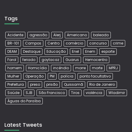
Tags
Acidente
agressão
Alerj
Americano
baleado
BR-101
Campos
Centro
comércio
concurso
crime
DEAM
Destaque
Educação
Enel
Enem
esporte
Farol
feriado
goytacaz
Guarus
Hemocentro
homem
Homicídio
incêndio
morre
morte
MPRJ
Mulher
Operação
PM
polícia
ponto facultativo
Prefeitura
preso
prisão
Quissamã
Rio de Janeiro
Saúde
SJB
São Francisco
Tiros
violência
Wladimir
Águas do Paraíba
Latest Tweets