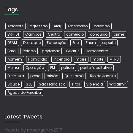
Tags
Acidente
agressão
Alerj
Americano
baleado
BR-101
Campos
Centro
comércio
concurso
crime
DEAM
Destaque
Educação
Enel
Enem
esporte
Farol
feriado
goytacaz
Guarus
Hemocentro
homem
Homicídio
incêndio
morre
morte
MPRJ
Mulher
Operação
PM
polícia
ponto facultativo
Prefeitura
preso
prisão
Quissamã
Rio de Janeiro
Saúde
SJB
São Francisco
Tiros
violência
Wladimir
Águas do Paraíba
Latest Tweets
Tweets by nanoagency2017