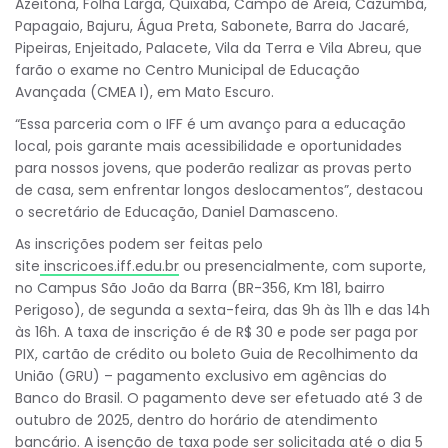
Azeitona, Folha Larga, Quixaba, Campo de Areia, Cazumbá,
Papagaio, Bajuru, Água Preta, Sabonete, Barra do Jacaré,
Pipeiras, Enjeitado, Palacete, Vila da Terra e Vila Abreu, que
farão o exame no Centro Municipal de Educação
Avançada (CMEA I), em Mato Escuro.
“Essa parceria com o IFF é um avanço para a educação
local, pois garante mais acessibilidade e oportunidades
para nossos jovens, que poderão realizar as provas perto
de casa, sem enfrentar longos deslocamentos”, destacou
o secretário de Educação, Daniel Damasceno.
As inscrições podem ser feitas pelo
site
inscricoes.iff.edu.br
ou presencialmente, com suporte,
no Campus São João da Barra (BR-356, Km 181, bairro
Perigoso), de segunda a sexta-feira, das 9h às 11h e das 14h
às 16h. A taxa de inscrição é de R$ 30 e pode ser paga por
PIX, cartão de crédito ou boleto Guia de Recolhimento da
União (GRU) – pagamento exclusivo em agências do
Banco do Brasil. O pagamento deve ser efetuado até 3 de
outubro de 2025, dentro do horário de atendimento
bancário. A isenção de taxa pode ser solicitada até o dia 5