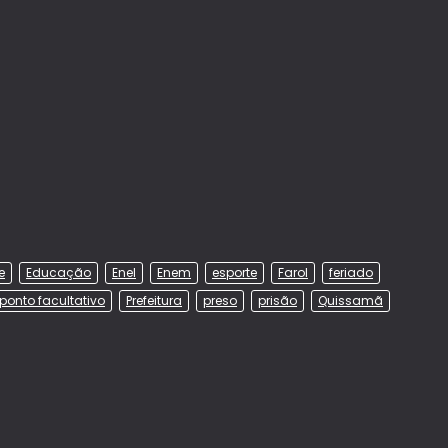
e
Educação
Enel
Enem
esporte
Farol
feriado
ponto facultativo
Prefeitura
preso
prisão
Quissamã