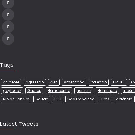
Tags
Acidente
agressão
Alerj
Americano
baleado
BR-101
C
goytacaz
Guarus
Hemocentro
homem
Homicídio
incên
Rio de Janeiro
Saúde
SJB
São Francisco
Tiros
violência
Latest Tweets