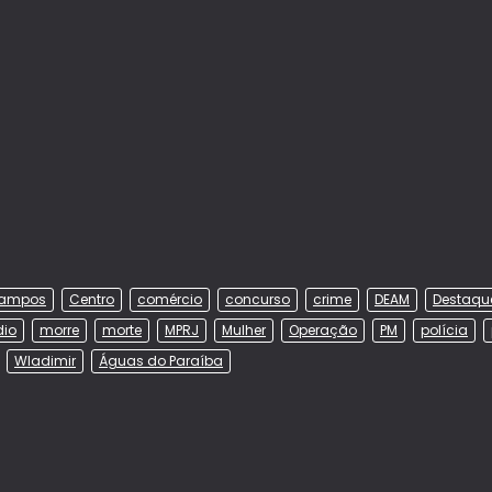
ampos
Centro
comércio
concurso
crime
DEAM
Destaqu
dio
morre
morte
MPRJ
Mulher
Operação
PM
polícia
Wladimir
Águas do Paraíba