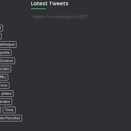
Latest Tweets
Tweets by nanoagency2017
1
estaque
porte
Guarus
cídio
PRJ
lícia
preso
aneiro
Tiros
do Paraíba