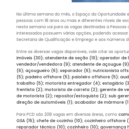
Na última semana do mês, o Espaço da Oportunidade e
pessoas com 18 anos ou mais e diferentes níveis de es
nesta semana vai para as vagas destinadas a Pessoas c
interessados possuem várias opções, podendo acessar 
Secretaria de Qualificação e Emprego e aos números d
Entre as diversas vagas disponíveis, vale citar as opor
imóveis (30); atendente de seção (10); operador de l
vendedor/vendedora (9); atendente de açougue (9); 
(6); açougueiro (6); separador (6); nutricionista of
(5); padeiro offshore (5); paioleiro offshore (5); au
trabalho (5); motorista entregador (4); estagiário (
frentista (2); motorista de carreta (2); gerente de v
de motorista (2); repositor/estoquista (2); sub gerent
direção de automóveis (1); acabador de mármore (1
Para PCD são 208 vagas em diversas áreas, como
cama
GSA (15); chefe de cozinha (10); cozinheiro offshore (
reparador técnico (10); cozinheiro (10); governança h