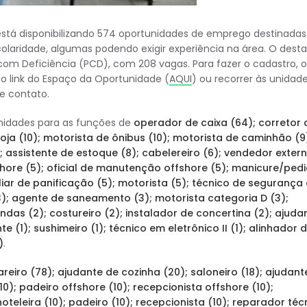
stá disponibilizando 574 oportunidades de emprego destinadas
colaridade, algumas podendo exigir experiência na área. O dest
om Deficiência (PCD), com 208 vagas. Para fazer o cadastro, o
o link do Espaço da Oportunidade (
AQUI
) ou recorrer às unidad
e contato.
tunidades para as funções de
operador de caixa (64); corretor 
oja (10); motorista de ônibus (10); motorista de caminhão (9
assistente de estoque (8); cabelereiro (6); vendedor exter
fshore (5); oficial de manutenção offshore (5); manicure/ped
xiliar de panificação (5); motorista (5); técnico de segurança
3); agente de saneamento (3); motorista categoria D (3);
endas (2); costureiro (2); instalador de concertina (2); ajuda
e (1); sushimeiro (1); técnico em eletrônico II (1); alinhador 
)
.
reiro (78); ajudante de cozinha (20); saloneiro (18); ajudant
10); padeiro offshore (10); recepcionista offshore (10);
oteleira (10); padeiro (10); recepcionista (10); reparador téc