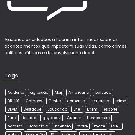
Ajudando os cidadãos a ficarem informados sobre os
acontecimentos que impactam suas vidas, como crimes,
políticas públicas e desenvolvimento local.
Tags
Acidente
agressão
Alerj
Americano
baleado
BR-101
Campos
Centro
comércio
concurso
crime
DEAM
Destaque
Educação
Enel
Enem
esporte
Farol
feriado
goytacaz
Guarus
Hemocentro
homem
Homicídio
incêndio
morre
morte
MPRJ
Mulher
Operação
PM
polícia
ponto facultativo