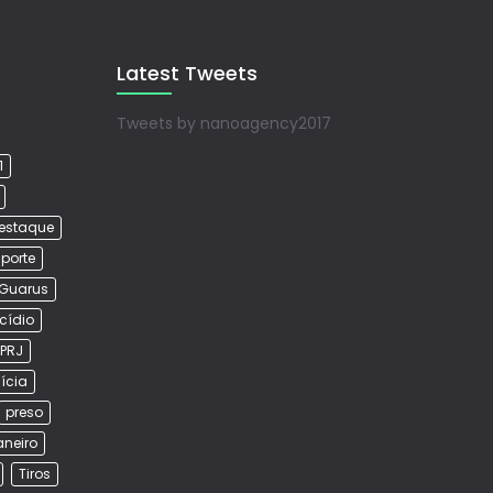
Latest Tweets
Tweets by nanoagency2017
1
estaque
porte
Guarus
cídio
PRJ
lícia
preso
aneiro
Tiros