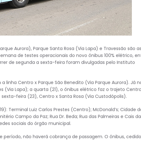
Parque Aurora), Parque Santa Rosa (Via Lapa) e Travessão são a
semana de testes operacionais do novo ônibus 100% elétrico, en
orrer de segunda a sexta-feira foram divulgadas pelo Instituto
 linha Centro x Parque São Benedito (Via Parque Aurora). Já n
 (Via Lapa); a quarta (21), o ônibus elétrico faz o trajeto Centro
a sexta-feira (23), Centro x Santa Rosa (Via Custodópolis).
9): Terminal Luiz Carlos Prestes (Centro); McDonald’s; Cidade d
itério Campo da Paz; Rua Dr. Beda; Rua das Palmeiras e Cais da
redes sociais do órgão municipal.
ste período, não haverá cobrança de passagem. O ônibus, cedid