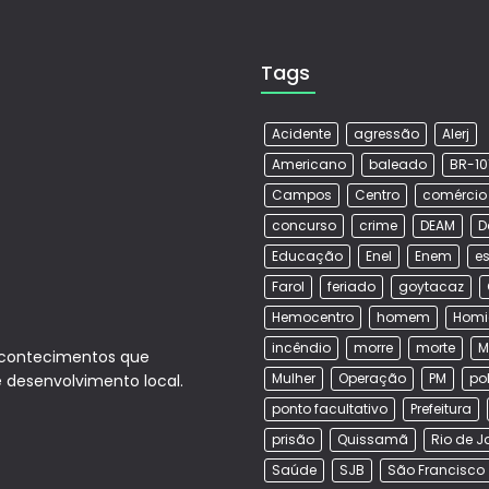
Tags
Acidente
agressão
Alerj
Americano
baleado
BR-10
Campos
Centro
comércio
concurso
crime
DEAM
D
Educação
Enel
Enem
es
Farol
feriado
goytacaz
Hemocentro
homem
Homi
incêndio
morre
morte
M
acontecimentos que
Mulher
Operação
PM
po
e desenvolvimento local.
ponto facultativo
Prefeitura
prisão
Quissamã
Rio de J
Saúde
SJB
São Francisco