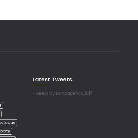
Latest Tweets
Tweets by nanoagency2017
1
estaque
porte