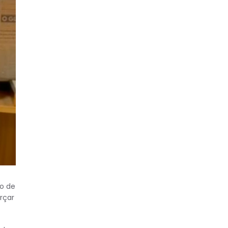
o de
rçar