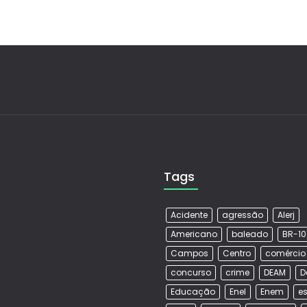
Tags
Acidente
agressão
Alerj
Americano
baleado
BR-10
Campos
Centro
comércio
concurso
crime
DEAM
D
Educação
Enel
Enem
es