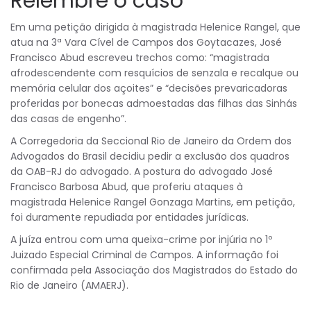
Relembre o caso
Em uma petição dirigida à magistrada Helenice Rangel, que
atua na 3ª Vara Cível de Campos dos Goytacazes, José
Francisco Abud escreveu trechos como: “magistrada
afrodescendente com resquícios de senzala e recalque ou
memória celular dos açoites” e “decisões prevaricadoras
proferidas por bonecas admoestadas das filhas das Sinhás
das casas de engenho”.
A Corregedoria da Seccional Rio de Janeiro da Ordem dos
Advogados do Brasil decidiu pedir a exclusão dos quadros
da OAB-RJ do advogado. A postura do advogado José
Francisco Barbosa Abud, que proferiu ataques à
magistrada Helenice Rangel Gonzaga Martins, em petição,
foi duramente repudiada por entidades jurídicas.
A juíza entrou com uma queixa-crime por injúria no 1º
Juizado Especial Criminal de Campos. A informação foi
confirmada pela Associação dos Magistrados do Estado do
Rio de Janeiro (AMAERJ).