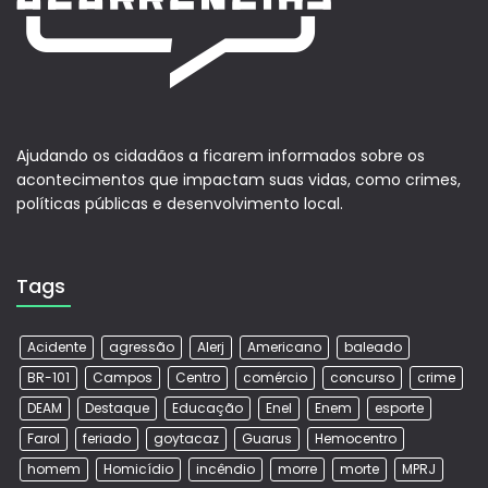
Ajudando os cidadãos a ficarem informados sobre os
acontecimentos que impactam suas vidas, como crimes,
políticas públicas e desenvolvimento local.
Tags
Acidente
agressão
Alerj
Americano
baleado
BR-101
Campos
Centro
comércio
concurso
crime
DEAM
Destaque
Educação
Enel
Enem
esporte
Farol
feriado
goytacaz
Guarus
Hemocentro
homem
Homicídio
incêndio
morre
morte
MPRJ