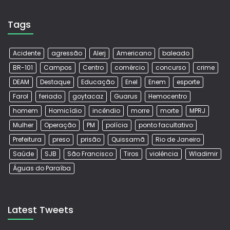
Tags
Acidente
agressão
Alerj
Americano
baleado
BR-101
Campos
Centro
comércio
concurso
crime
DEAM
Destaque
Educação
Enel
Enem
esporte
Farol
feriado
goytacaz
Guarus
Hemocentro
homem
Homicídio
incêndio
morre
morte
MPRJ
Mulher
Operação
PM
polícia
ponto facultativo
Prefeitura
preso
prisão
Quissamã
Rio de Janeiro
Saúde
SJB
São Francisco
Tiros
violência
Wladimir
Águas do Paraíba
Latest Tweets