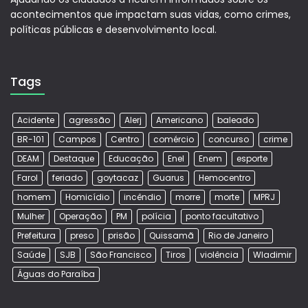
acontecimentos que impactam suas vidas, como crimes,
políticas públicas e desenvolvimento local.
Tags
Acidente
agressão
Alerj
Americano
baleado
BR-101
Campos
Centro
comércio
concurso
crime
DEAM
Destaque
Educação
Enel
Enem
esporte
Farol
feriado
goytacaz
Guarus
Hemocentro
homem
Homicídio
incêndio
morre
morte
MPRJ
Mulher
Operação
PM
polícia
ponto facultativo
Prefeitura
preso
prisão
Quissamã
Rio de Janeiro
Saúde
SJB
São Francisco
Tiros
violência
Wladimir
Águas do Paraíba