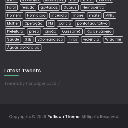
Farol
feriado
goytacaz
Guarus
Hemocentro
homem
Homicídio
incêndio
morre
morte
MPRJ
Mulher
Operação
PM
polícia
ponto facultativo
Prefeitura
preso
prisão
Quissamã
Rio de Janeiro
Saúde
SJB
São Francisco
Tiros
violência
Wladimir
Águas do Paraíba
Latest Tweets
Tweets by nanoagency2017
Copyrights © 2026
Peflican Theme.
All Rights Reserved.