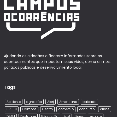
Ajudando os cidadãos a ficarem informados sobre os
acontecimentos que impactam suas vidas, como crimes,
políticas públicas e desenvolvimento local.
Tags
Acidente
agressão
Alerj
Americano
baleado
BR-101
Campos
Centro
comércio
concurso
crime
DEAM
Destaque
Educação
Enel
Enem
esporte