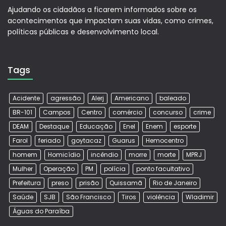
Ajudando os cidadãos a ficarem informados sobre os
acontecimentos que impactam suas vidas, como crimes,
políticas públicas e desenvolvimento local.
Tags
Acidente
agressão
Alerj
Americano
baleado
BR-101
Campos
Centro
comércio
concurso
crime
DEAM
Destaque
Educação
Enel
Enem
esporte
Farol
feriado
goytacaz
Guarus
Hemocentro
homem
Homicídio
incêndio
morre
morte
MPRJ
Mulher
Operação
PM
polícia
ponto facultativo
Prefeitura
preso
prisão
Quissamã
Rio de Janeiro
Saúde
SJB
São Francisco
Tiros
violência
Wladimir
Águas do Paraíba