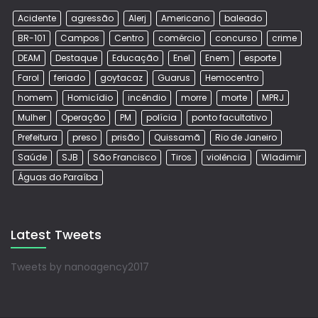
Acidente
agressão
Alerj
Americano
baleado
BR-101
Campos
Centro
comércio
concurso
crime
DEAM
Destaque
Educação
Enel
Enem
esporte
Farol
feriado
goytacaz
Guarus
Hemocentro
homem
Homicídio
incêndio
morre
morte
MPRJ
Mulher
Operação
PM
polícia
ponto facultativo
Prefeitura
preso
prisão
Quissamã
Rio de Janeiro
Saúde
SJB
São Francisco
Tiros
violência
Wladimir
Águas do Paraíba
Latest Tweets
Tweets by nanoagency2017