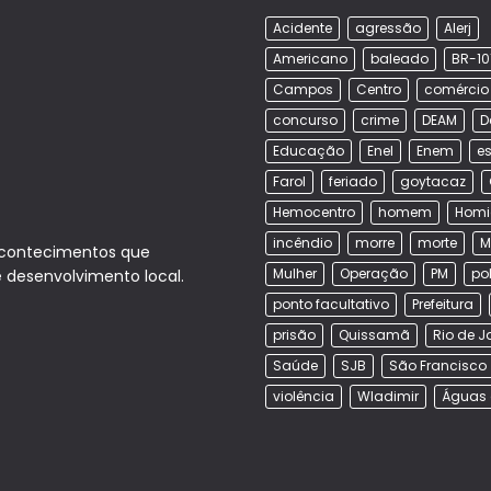
Acidente
agressão
Alerj
Americano
baleado
BR-10
Campos
Centro
comércio
concurso
crime
DEAM
D
Educação
Enel
Enem
es
Farol
feriado
goytacaz
Hemocentro
homem
Homi
incêndio
morre
morte
M
acontecimentos que
Mulher
Operação
PM
po
e desenvolvimento local.
ponto facultativo
Prefeitura
prisão
Quissamã
Rio de J
Saúde
SJB
São Francisco
violência
Wladimir
Águas 