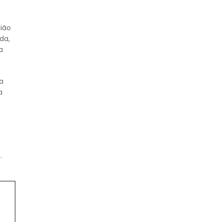
nião
da,
a
a
a
u
.