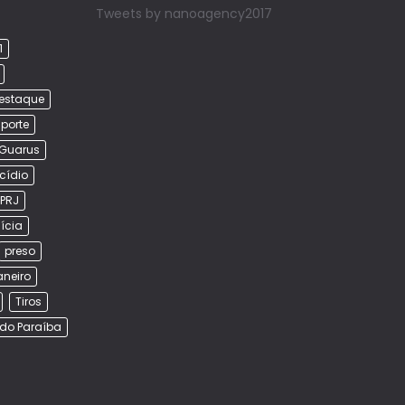
Tweets by nanoagency2017
1
estaque
porte
Guarus
cídio
PRJ
lícia
preso
aneiro
Tiros
do Paraíba