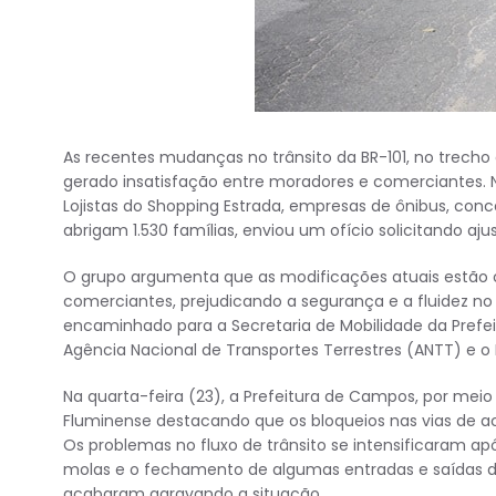
As recentes mudanças no trânsito da BR-101, no trecho
gerado insatisfação entre moradores e comerciantes. 
Lojistas do Shopping Estrada, empresas de ônibus, conc
abrigam 1.530 famílias, enviou um ofício solicitando ajus
O grupo argumenta que as modificações atuais estão ca
comerciantes, prejudicando a segurança e a fluidez no tr
encaminhado para a Secretaria de Mobilidade da Prefeit
Agência Nacional de Transportes Terrestres (ANTT) e o M
Na quarta-feira (23), a Prefeitura de Campos, por meio
Fluminense destacando que os bloqueios nas vias de ace
Os problemas no fluxo de trânsito se intensificaram ap
molas e o fechamento de algumas entradas e saídas d
acabaram agravando a situação.