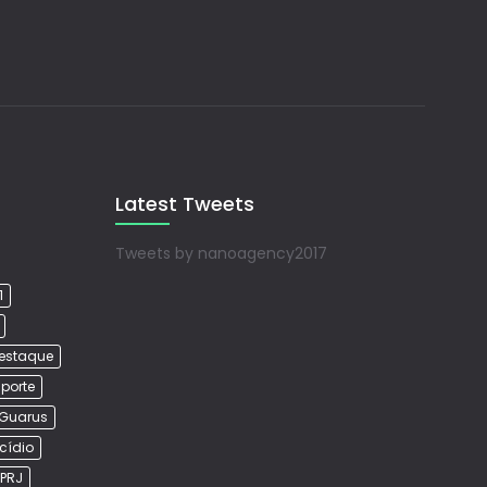
Latest Tweets
Tweets by nanoagency2017
1
estaque
porte
Guarus
cídio
PRJ