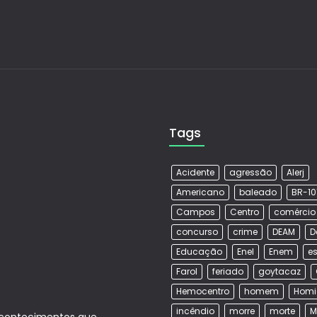
Tags
Acidente
agressão
Alerj
Americano
baleado
BR-10
Campos
Centro
comércio
concurso
crime
DEAM
D
Educação
Enel
Enem
es
Farol
feriado
goytacaz
Hemocentro
homem
Homi
incêndio
morre
morte
M