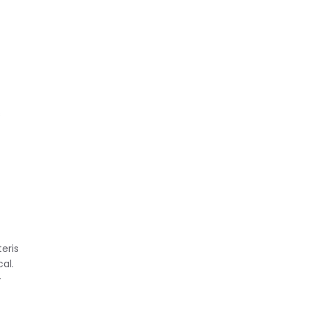
s
eris
al.
-