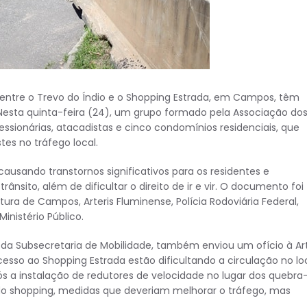
 entre o Trevo do Índio e o Shopping Estrada, em Campos, têm
Nesta quinta-feira (24), um grupo formado pela Associação do
essionárias, atacadistas e cinco condomínios residenciais, que
tes no tráfego local.
usando transtornos significativos para os residentes e
ânsito, além de dificultar o direito de ir e vir. O documento foi
ura de Campos, Arteris Fluminense, Polícia Rodoviária Federal,
inistério Público.
 da Subsecretaria de Mobilidade, também enviou um ofício à Art
sso ao Shopping Estrada estão dificultando a circulação no loc
ós a instalação de redutores de velocidade no lugar dos quebra
o shopping, medidas que deveriam melhorar o tráfego, mas