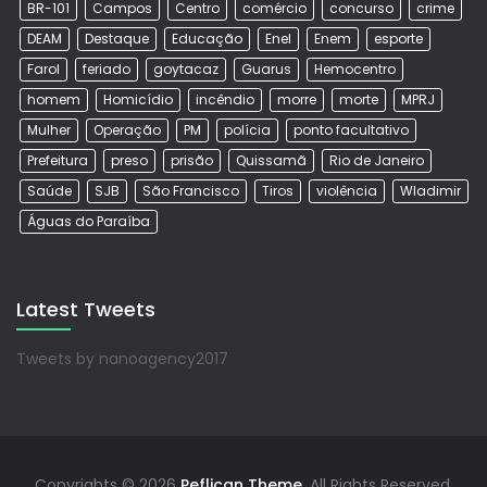
BR-101
Campos
Centro
comércio
concurso
crime
DEAM
Destaque
Educação
Enel
Enem
esporte
Farol
feriado
goytacaz
Guarus
Hemocentro
homem
Homicídio
incêndio
morre
morte
MPRJ
Mulher
Operação
PM
polícia
ponto facultativo
Prefeitura
preso
prisão
Quissamã
Rio de Janeiro
Saúde
SJB
São Francisco
Tiros
violência
Wladimir
Águas do Paraíba
Latest Tweets
Tweets by nanoagency2017
Copyrights © 2026
Peflican Theme.
All Rights Reserved.