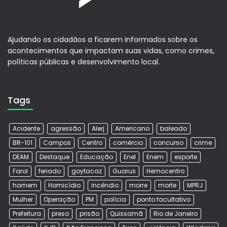
Ajudando os cidadãos a ficarem informados sobre os
acontecimentos que impactam suas vidas, como crimes,
políticas públicas e desenvolvimento local.
Tags
Acidente
agressão
Alerj
Americano
baleado
BR-101
Campos
Centro
comércio
concurso
crime
DEAM
Destaque
Educação
Enel
Enem
esporte
Farol
feriado
goytacaz
Guarus
Hemocentro
homem
Homicídio
incêndio
morre
morte
MPRJ
Mulher
Operação
PM
polícia
ponto facultativo
Prefeitura
preso
prisão
Quissamã
Rio de Janeiro