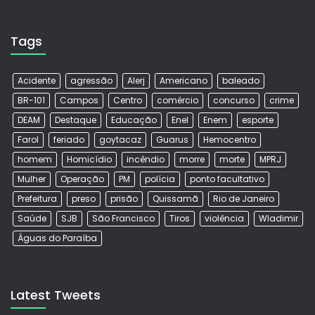
Tags
Acidente
agressão
Alerj
Americano
baleado
BR-101
Campos
Centro
comércio
concurso
crime
DEAM
Destaque
Educação
Enel
Enem
esporte
Farol
feriado
goytacaz
Guarus
Hemocentro
homem
Homicídio
incêndio
morre
morte
MPRJ
Mulher
Operação
PM
polícia
ponto facultativo
Prefeitura
preso
prisão
Quissamã
Rio de Janeiro
Saúde
SJB
São Francisco
Tiros
violência
Wladimir
Águas do Paraíba
Latest Tweets