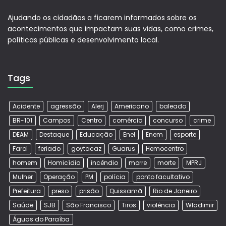
Ajudando os cidadãos a ficarem informados sobre os
acontecimentos que impactam suas vidas, como crimes,
políticas públicas e desenvolvimento local.
Tags
Acidente
agressão
Alerj
Americano
baleado
BR-101
Campos
Centro
comércio
concurso
crime
DEAM
Destaque
Educação
Enel
Enem
esporte
Farol
feriado
goytacaz
Guarus
Hemocentro
homem
Homicídio
incêndio
morre
morte
MPRJ
Mulher
Operação
PM
polícia
ponto facultativo
Prefeitura
preso
prisão
Quissamã
Rio de Janeiro
Saúde
SJB
São Francisco
Tiros
violência
Wladimir
Águas do Paraíba