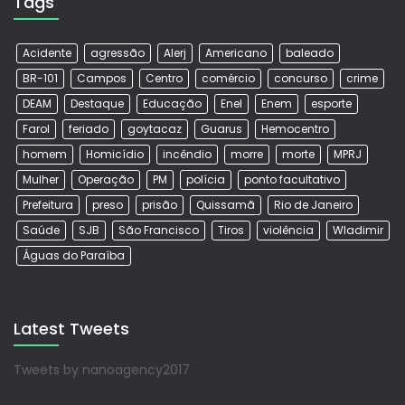
Tags
Acidente
agressão
Alerj
Americano
baleado
BR-101
Campos
Centro
comércio
concurso
crime
DEAM
Destaque
Educação
Enel
Enem
esporte
Farol
feriado
goytacaz
Guarus
Hemocentro
homem
Homicídio
incêndio
morre
morte
MPRJ
Mulher
Operação
PM
polícia
ponto facultativo
Prefeitura
preso
prisão
Quissamã
Rio de Janeiro
Saúde
SJB
São Francisco
Tiros
violência
Wladimir
Águas do Paraíba
Latest Tweets
Tweets by nanoagency2017