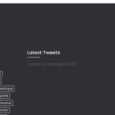
Latest Tweets
Tweets by nanoagency2017
1
estaque
porte
Guarus
cídio