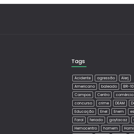
Tags
Acidente
agressão
Alerj
Americano
baleado
BR-10
Campos
Centro
comércio
concurso
crime
DEAM
D
Educação
Enel
Enem
es
Farol
feriado
goytacaz
Hemocentro
homem
Homi