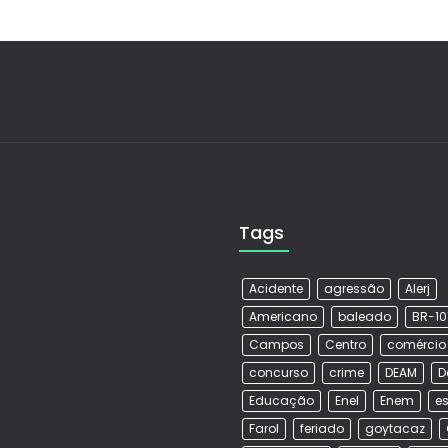
Tags
Acidente
agressão
Alerj
Americano
baleado
BR-10
Campos
Centro
comércio
concurso
crime
DEAM
D
Educação
Enel
Enem
es
Farol
feriado
goytacaz