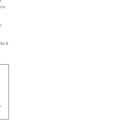
l
rno
o
da é