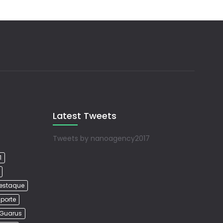
Latest Tweets
Tweets by nanoagency2017
1
estaque
porte
Guarus