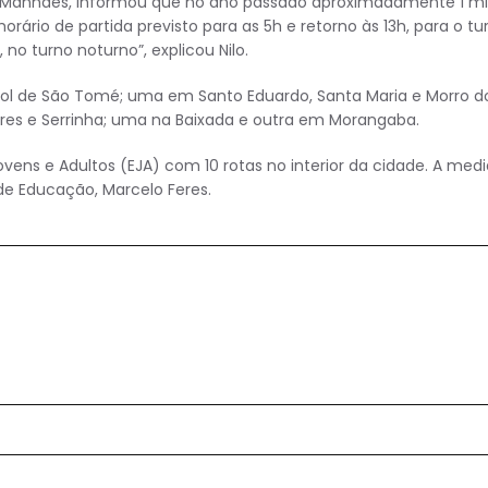
o Manhães, informou que no ano passado aproximadamente 1 mi
ário de partida previsto para as 5h e retorno às 13h, para o tu
 no turno noturno”, explicou Nilo.
arol de São Tomé; uma em Santo Eduardo, Santa Maria e Morro d
es e Serrinha; uma na Baixada e outra em Morangaba.
s e Adultos (EJA) com 10 rotas no interior da cidade. A medi
de Educação, Marcelo Feres.